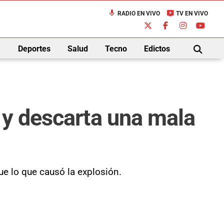
mic
live_tv
RADIO EN VIVO
TV EN VIVO
down
Deportes
Salud
Tecno
Edictos
BUSCAR
 y descarta una mala
ue lo que causó la explosión.