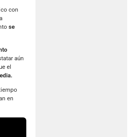
ico con
a
nto
se
nto
tatar aún
ue el
edia.
 tiempo
ran en