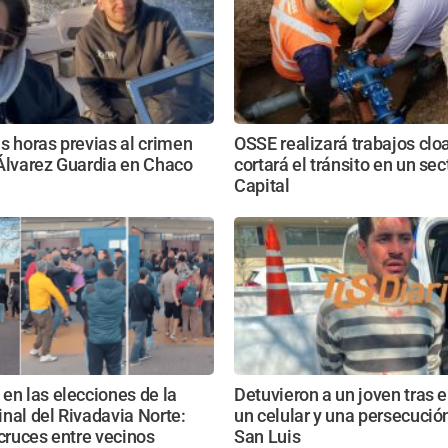
s horas previas al crimen
OSSE realizará trabajos clo
Álvarez Guardia en Chaco
cortará el tránsito en un sec
Capital
en las elecciones de la
Detuvieron a un joven tras e
nal del Rivadavia Norte:
un celular y una persecución
 cruces entre vecinos
San Luis