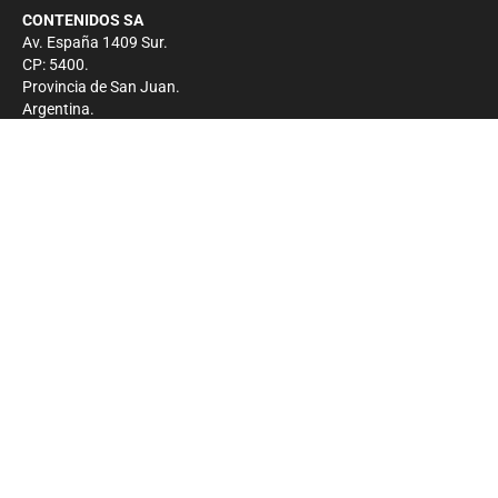
CONTENIDOS SA
Av. España 1409 Sur.
CP: 5400.
Provincia de San Juan.
Argentina.
Contacto
Prensa
+54 264-4033682
Comercial
+54 264-4998755
-
Privacidad
Copyright 2026 - El Zonda - Todos los derechos
reservados.