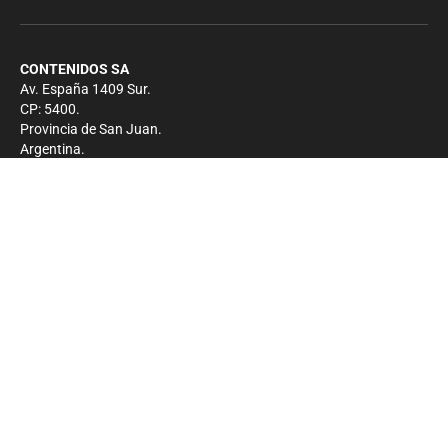
CONTENIDOS SA
Av. España 1409 Sur.
CP: 5400.
Provincia de San Juan.
Argentina.
Contacto
Prensa
+54 264-4033682
Comercial
+54 264-4998755
-
Privacidad
Copyright 2026 - El Zonda - Todos los derechos
reservados.