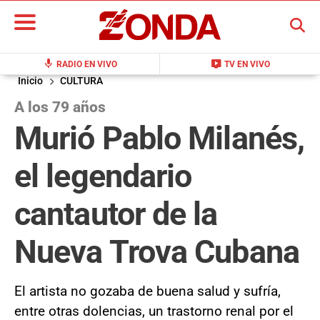
BUSCAR
mic
live_tv
RADIO EN VIVO
TV EN VIVO
Inicio
CULTURA
A los 79 años
Murió Pablo Milanés,
el legendario
cantautor de la
Nueva Trova Cubana
El artista no gozaba de buena salud y sufría,
entre otras dolencias, un trastorno renal por el