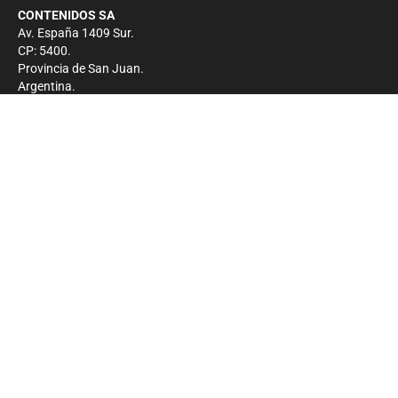
CONTENIDOS SA
Av. España 1409 Sur.
CP: 5400.
Provincia de San Juan.
Argentina.
Contacto
Prensa
+54 264-4033682
Comercial
+54 264-4998755
-
Privacidad
Copyright 2026 - El Zonda - Todos los derechos
reservados.