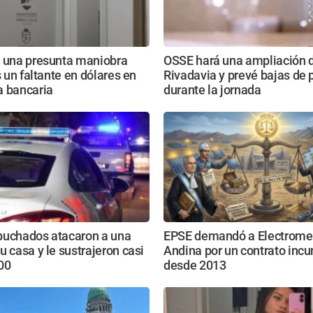
n una presunta maniobra
OSSE hará una ampliación d
s un faltante en dólares en
Rivadavia y prevé bajas de 
a bancaria
durante la jornada
puchados atacaron a una
EPSE demandó a Electromet
u casa y le sustrajeron casi
Andina por un contrato inc
00
desde 2013