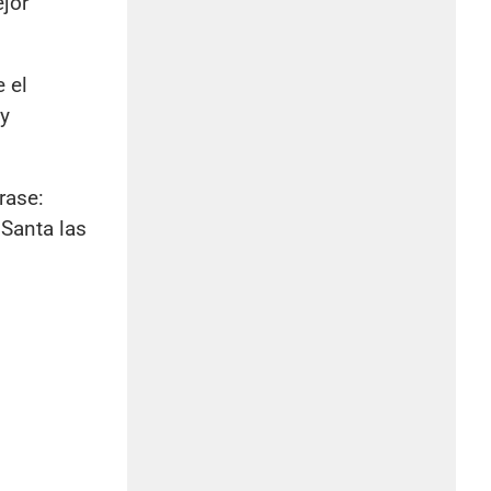
ejor
 el
 y
rase:
 Santa las