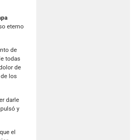
pa
so eterno
nto de
de todas
dolor de
 de los
er darle
mpulsó y
que el