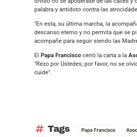
olvido no se apoderase de las calles y d
palabra y antídoto contra las atrocidad
"En esta, su última marcha, la acompaña
descanso eterno y no permita que se pier
acompañe para seguir siendo las Madre
El
Papa Francisco
cerró la carta a la
Aso
"Rezo por Ustedes; por favor, no se olvi
cuide".
tag
Tags
Papa Francisco
Asoc