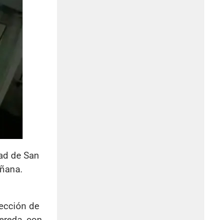
dad de San
añana.
sección de
vereda, con