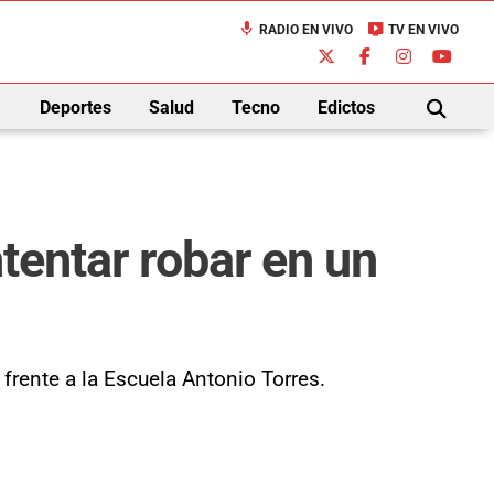
mic
live_tv
RADIO EN VIVO
TV EN VIVO
down
Deportes
Salud
Tecno
Edictos
BUSCAR
tentar robar en un
o frente a la Escuela Antonio Torres.