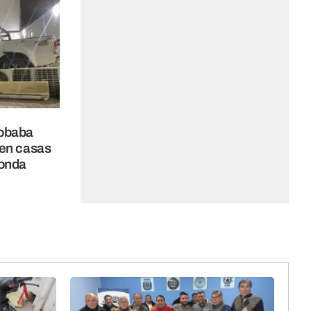
robaba
 en casas
Zonda