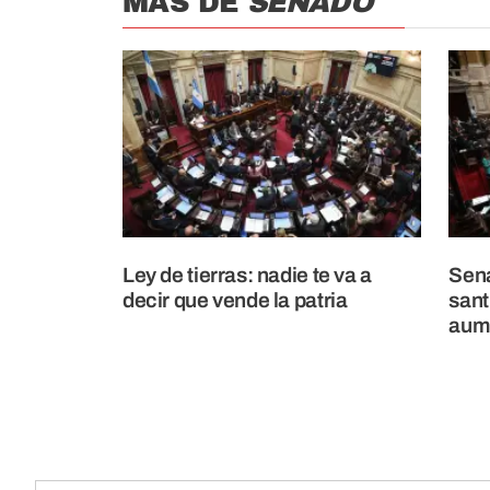
MÁS DE
SENADO
Ley de tierras: nadie te va a
Sena
decir que vende la patria
sant
aume