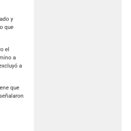
dado y
lo que
o el
amino a
excluyó a
iene que
 señalaron