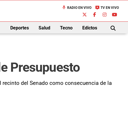
mic
live_tv
RADIO EN VIVO
TV EN VIVO
down
Deportes
Salud
Tecno
Edictos
BUSCAR
de Presupuesto
al recinto del Senado como consecuencia de la