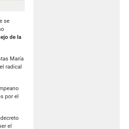
e se
mo
ejo de la
stas María
el radical
pampeano
s por el
 decreto
er el