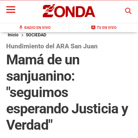
BUSCAR
mic
live_tv
RADIO EN VIVO
TV EN VIVO
Inicio
SOCIEDAD
Hundimiento del ARA San Juan
Mamá de un
sanjuanino:
"seguimos
esperando Justicia y
Verdad"