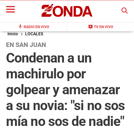
BUSCAR
mic
live_tv
RADIO EN VIVO
TV EN VIVO
Inicio
LOCALES
EN SAN JUAN
Condenan a un
machirulo por
golpear y amenazar
a su novia: "si no sos
mía no sos de nadie"