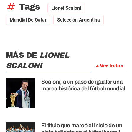
tag
Tags
Lionel Scaloni
Mundial De Qatar
Selección Argentina
MÁS DE
LIONEL
SCALONI
+ Ver todas
Scaloni, a un paso de igualar una
marca histórica del fútbol mundial
El título que marcó el inicio de un