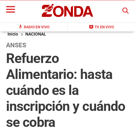
BUSCAR
mic
live_tv
RADIO EN VIVO
TV EN VIVO
Inicio
NACIONAL
ANSES
Refuerzo
Alimentario: hasta
cuándo es la
inscripción y cuándo
se cobra