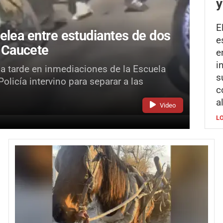
y
E
elea entre estudiantes de dos
e
 Caucete
e
i
la tarde en inmediaciones de la Escuela
s
licía intervino para separar a las
c
a
Video
L