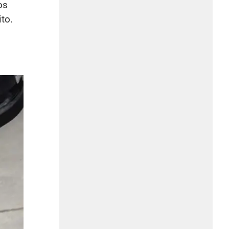
os
to.