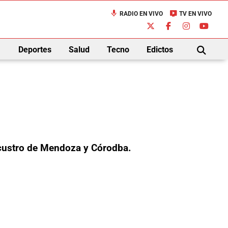
mic
live_tv
RADIO EN VIVO
TV EN VIVO
down
Deportes
Salud
Tecno
Edictos
BUSCAR
ecustro de Mendoza y Córodba.