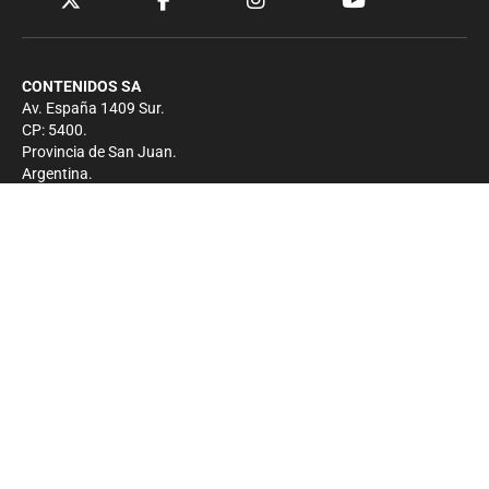
CONTENIDOS SA
Av. España 1409 Sur.
CP: 5400.
Provincia de San Juan.
Argentina.
Contacto
Prensa
+54 264-4033682
Comercial
+54 264-4998755
-
Privacidad
Copyright 2026 - El Zonda - Todos los derechos
reservados.