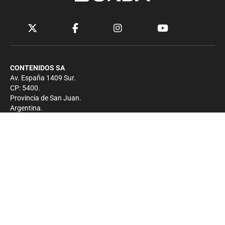
CONTENIDOS SA
Av. España 1409 Sur.
CP: 5400.
Provincia de San Juan.
Argentina.
Contacto
Prensa
+54 264-4033682
Comercial
+54 264-4998755
-
Privacidad