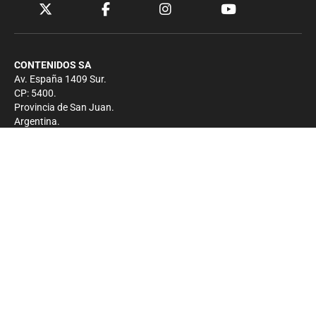
CONTENIDOS SA
Av. España 1409 Sur.
CP: 5400.
Provincia de San Juan.
Argentina.
Contacto
Prensa
+54 264-4033682
Comercial
+54 264-4998755
-
Privacidad
Copyright 2026 - El Zonda - Todos los derechos
reservados.