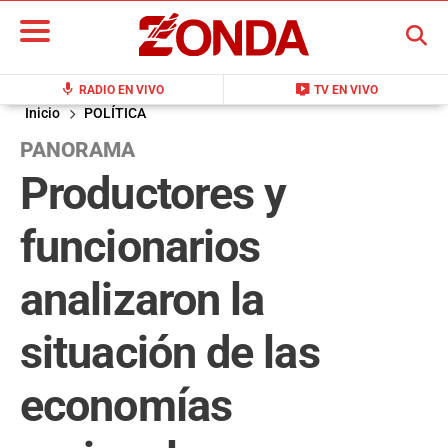
BUSCAR
mic
live_tv
RADIO EN VIVO
TV EN VIVO
Inicio
POLÍTICA
PANORAMA
Productores y
funcionarios
analizaron la
situación de las
economías