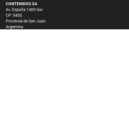
CONTENIDOS SA
Av. España 1409 Sur.
CP: 5400.
Provincia de San Juan.
Argentina.
Contacto
Prensa
+54 264-4033682
Comercial
+54 264-4998755
-
Privacidad
Copyright 2026 - El Zonda - Todos los derechos
reservados.