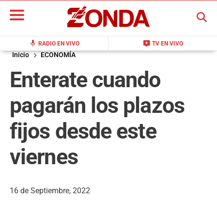
BUSCAR
mic
live_tv
RADIO EN VIVO
TV EN VIVO
Inicio
ECONOMÍA
Enterate cuando
pagarán los plazos
fijos desde este
viernes
16 de Septiembre, 2022