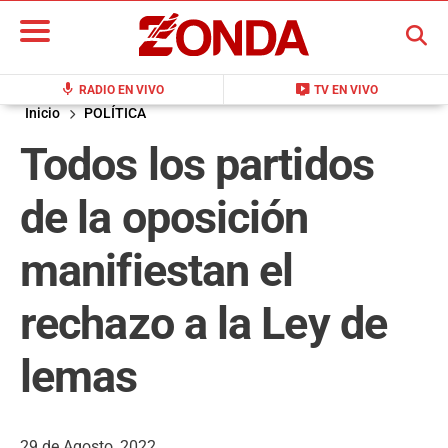
BUSCAR
mic
live_tv
RADIO EN VIVO
TV EN VIVO
Inicio
POLÍTICA
Todos los partidos
de la oposición
manifiestan el
rechazo a la Ley de
lemas
29 de Agosto, 2022