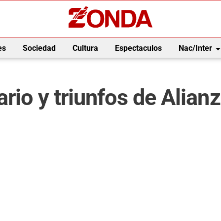
arrow_drop_
es
Sociedad
Cultura
Espectaculos
Nac/Inter
rio y triunfos de Alian