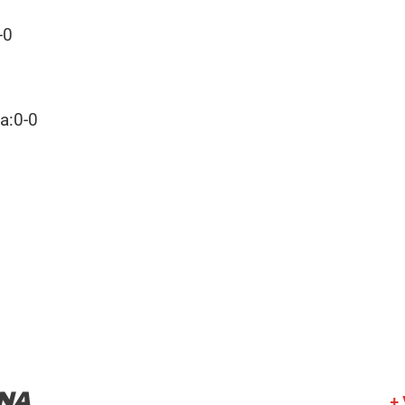
-0
a:0-0
NA
+ 