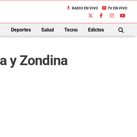
mic
live_tv
RADIO EN VIVO
TV EN VIVO
down
Deportes
Salud
Tecno
Edictos
BUSCAR
za y Zondina