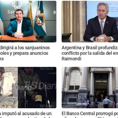
dirigirá a los sanjuaninos
Argentina y Brasil profundiz
oles y prepara anuncios
conflicto por la salida del 
es
Raimondi
a imputó al acusado de un
El Banco Central prorrogó p