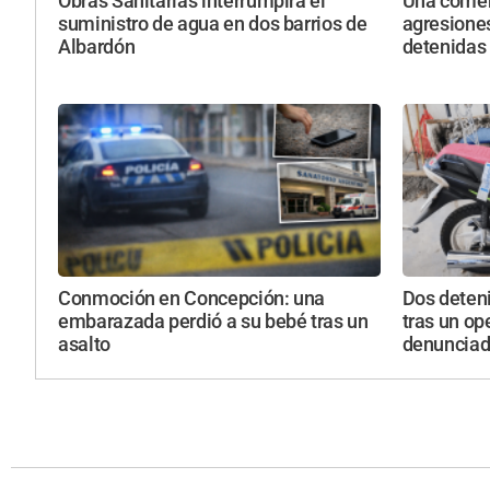
Obras Sanitarias interrumpirá el
Una comer
suministro de agua en dos barrios de
agresione
Albardón
detenidas
Conmoción en Concepción: una
Dos deteni
embarazada perdió a su bebé tras un
tras un op
asalto
denunciad