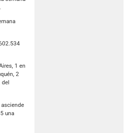
.
semana
.602.534
ires, 1 en
uquén, 2
 del
s asciende
25 una