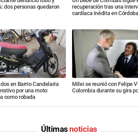
ciante denunció robo y
Un bebé de Chimbas sigue 
s: dos personas quedaron
recuperación tras una inter
cardíaca inédita en Córdob
dos en Barrio Candelaria
Milei se reunió con Felipe V
erativo por una moto
Colombia durante su gira po
a como robada
Últimas
noticias