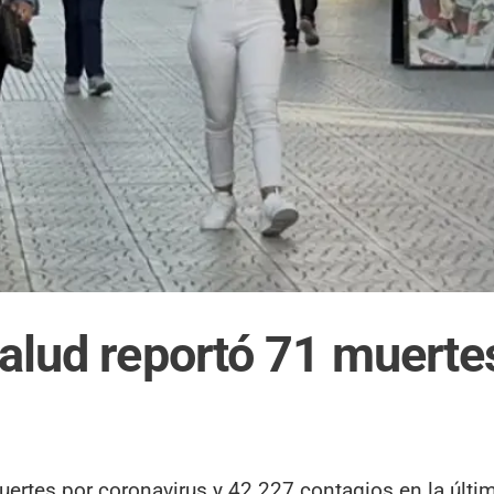
Salud reportó 71 muerte
muertes por coronavirus y 42.227 contagios en la últ