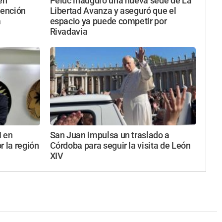
en
Peluc inauguró una nueva sede de La
vención
Libertad Avanza y aseguró que el
a
espacio ya puede competir por
Rivadavia
I en
San Juan impulsa un traslado a
r la región
Córdoba para seguir la visita de León
XIV