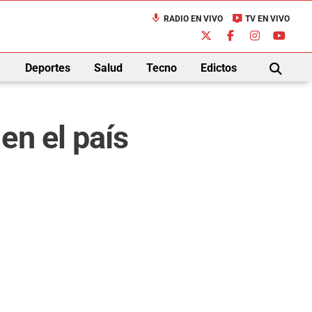
mic
live_tv
RADIO EN VIVO
TV EN VIVO
down
Deportes
Salud
Tecno
Edictos
BUSCAR
en el país