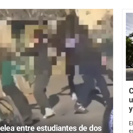
C
u
y
E
elea entre estudiantes de dos
e