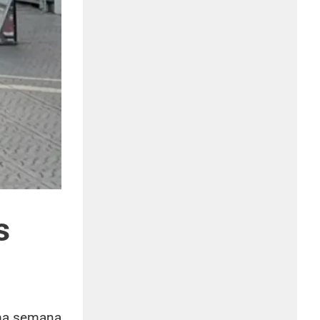
s
ima semana