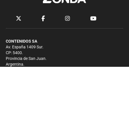
CONTENIDOS SA
Av. España 1409 Sur.
CP: 5400.
Provincia de San Juan.
Argentina.
Contacto
Prensa
+54 264-4033682
Comercial
+54 264-4998755
-
Privacidad