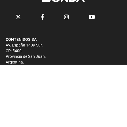
CONTENIDOS SA
Av. España 1409 Sur.
CP: 5400.
Provincia de San Juan.
Argentina.
Contacto
Prensa
+54 264-4033682
Comercial
+54 264-4998755
-
Privacidad