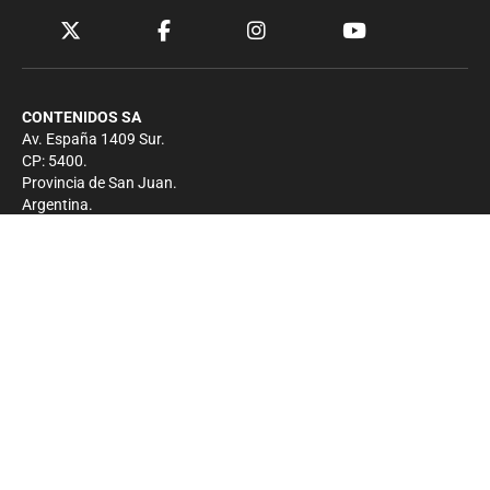
CONTENIDOS SA
Av. España 1409 Sur.
CP: 5400.
Provincia de San Juan.
Argentina.
Contacto
Prensa
+54 264-4033682
Comercial
+54 264-4998755
-
Privacidad
Copyright 2026 - El Zonda - Todos los derechos
reservados.