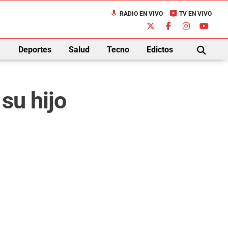
mic
live_tv
RADIO EN VIVO
TV EN VIVO
down
Deportes
Salud
Tecno
Edictos
BUSCAR
su hijo