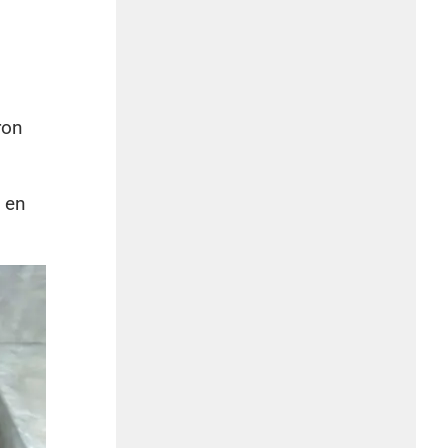
ron
 en