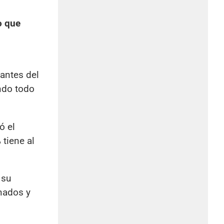
o que
antes del
endo todo
ó el
 tiene al
 su
nados y