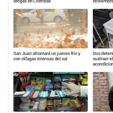
drogas en Chimbas
noviembr
San Juan afrontará un jueves frío y
Dos deten
con ráfagas intensas del sur
sustraer e
acondicio