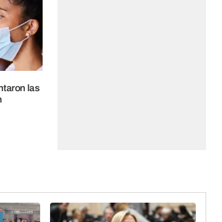
taron las
n