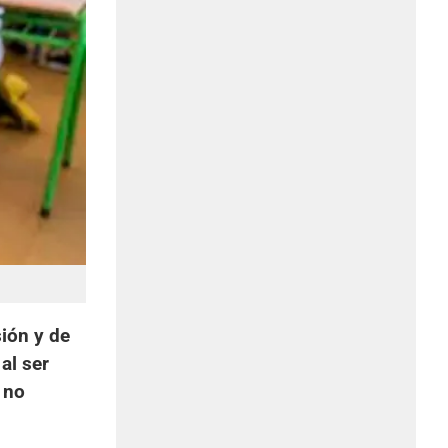
sión y de
al ser
 no