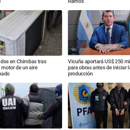
e
Ramos
idos en Chimbas tras
Vicuña aportará US$ 250 mi
l motor de un aire
para obras antes de iniciar l
nado
producción