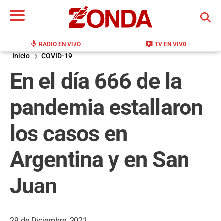
BUSCAR
mic
live_tv
RADIO EN VIVO
TV EN VIVO
Inicio
COVID-19
En el día 666 de la
pandemia estallaron
los casos en
Argentina y en San
Juan
29 de Diciembre, 2021