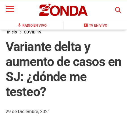
BUSCAR
mic
live_tv
RADIO EN VIVO
TV EN VIVO
Inicio
COVID-19
Variante delta y
aumento de casos en
SJ: ¿dónde me
testeo?
29 de Diciembre, 2021