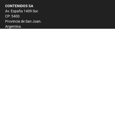
CONTENIDOS SA
Av. España 1409 Sur.
CP: 5400.
Provincia de San Juan.
Argentina.
Contacto
Prensa
+54 264-4033682
Comercial
+54 264-4998755
-
Privacidad
Copyright 2026 - El Zonda - Todos los derechos
reservados.