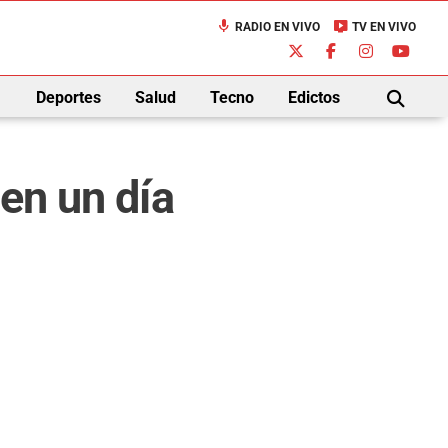
mic
live_tv
RADIO EN VIVO
TV EN VIVO
down
Deportes
Salud
Tecno
Edictos
BUSCAR
 en un día