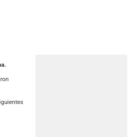
na.
aron
iguientes