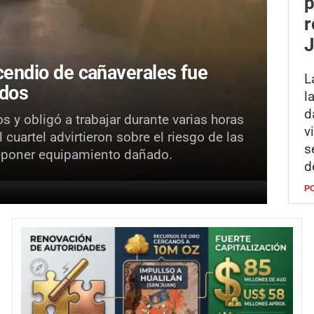
p
r
ncendio de cañaverales fue
L
ados
l
d
s y obligó a trabajar durante varias horas
v
 cuartel advirtieron sobre el riesgo de las
s
eponer equipamiento dañado.
d
P