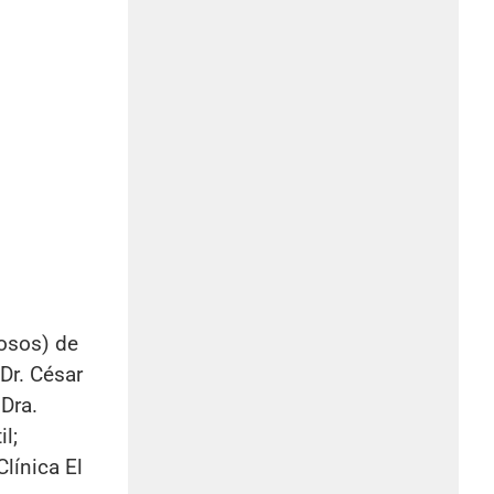
hosos) de
Dr. César
 Dra.
l;
línica El