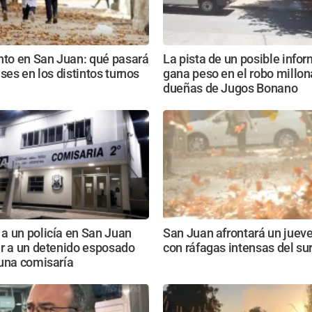
nto en San Juan: qué pasará
La pista de un posible info
ases en los distintos turnos
gana peso en el robo millona
dueñas de Jugos Bonano
a un policía en San Juan
San Juan afrontará un jueves
ar a un detenido esposado
con ráfagas intensas del su
 una comisaría