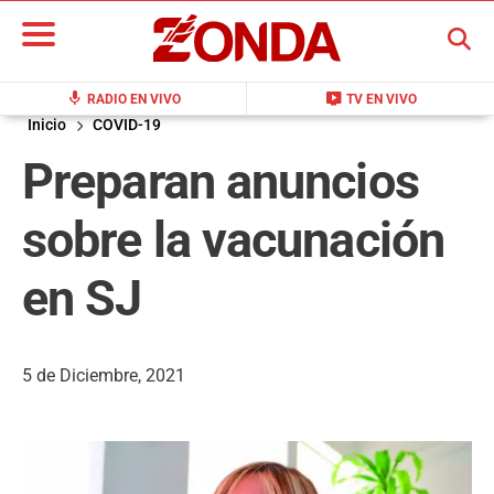
BUSCAR
mic
live_tv
RADIO EN VIVO
TV EN VIVO
Inicio
COVID-19
Preparan anuncios
sobre la vacunación
en SJ
5 de Diciembre, 2021