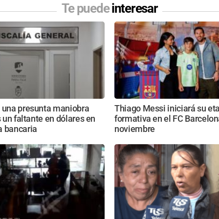
Te puede
interesar
n una presunta maniobra
Thiago Messi iniciará su et
s un faltante en dólares en
formativa en el FC Barcelon
a bancaria
noviembre