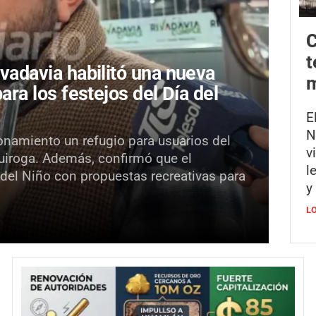
C
t
ivadavia habilitó una nueva
m
para los festejos del Día del
E
N
onamiento un refugio para usuarios del
v
Quiroga. Además, confirmó que el
l
 del Niño con propuestas recreativas para
y
L