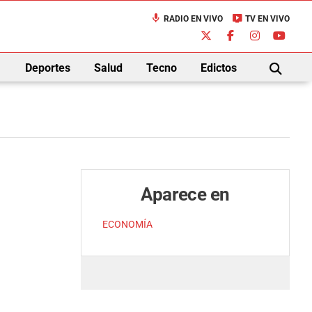
mic
live_tv
RADIO EN VIVO
TV EN VIVO
down
Deportes
Salud
Tecno
Edictos
BUSCAR
Aparece en
ECONOMÍA