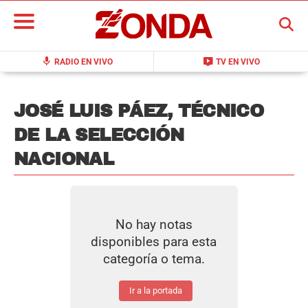
BUSCAR
mic
live_tv
RADIO EN VIVO
TV EN VIVO
JOSÉ LUIS PÁEZ, TÉCNICO
DE LA SELECCIÓN
NACIONAL
No hay notas
disponibles para esta
categoría o tema.
Ir a la portada