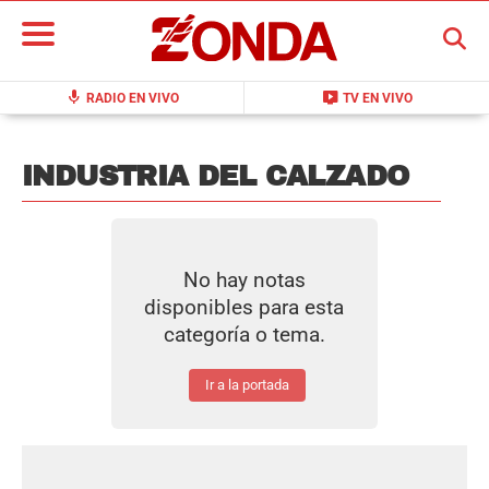
BUSCAR
mic
live_tv
RADIO EN VIVO
TV EN VIVO
INDUSTRIA DEL CALZADO
No hay notas
disponibles para esta
categoría o tema.
Ir a la portada