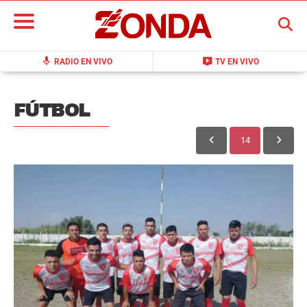
BUSCAR
mic
live_tv
RADIO EN VIVO
TV EN VIVO
FÚTBOL
14