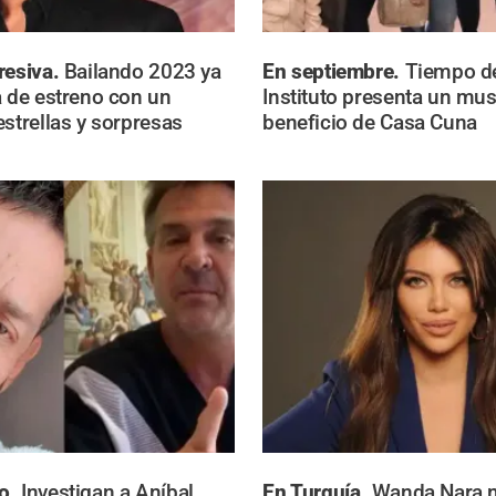
resiva.
Bailando 2023 ya
En septiembre.
Tiempo d
a de estreno con un
Instituto presenta un mus
estrellas y sorpresas
beneficio de Casa Cuna
o.
Investigan a Aníbal
En Turquía.
Wanda Nara 