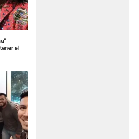
a"
tener el