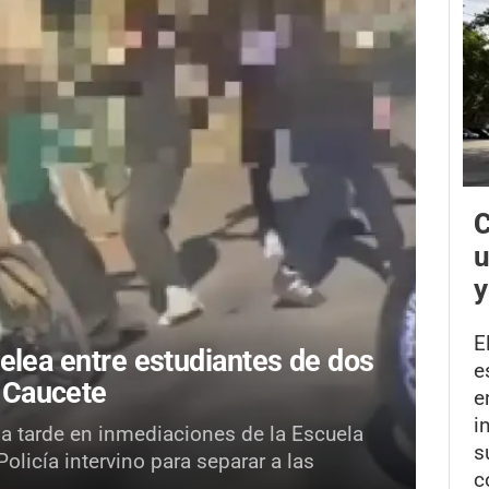
C
u
y
E
elea entre estudiantes de dos
e
 Caucete
e
i
la tarde en inmediaciones de la Escuela
s
licía intervino para separar a las
c