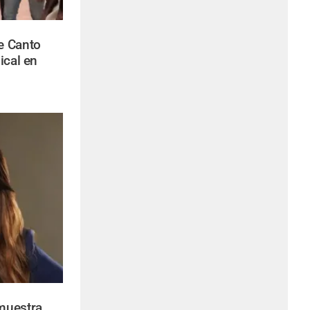
e Canto
ical en
muestra