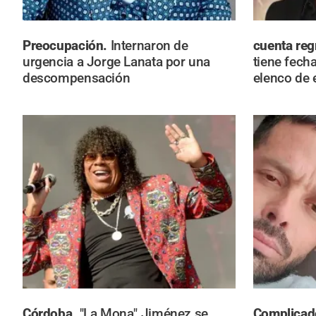
Preocupación.
Internaron de
cuenta reg
urgencia a Jorge Lanata por una
tiene fech
descompensación
elenco de 
Córdoba.
"La Mona" Jiménez se
Complicad