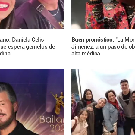
mano.
Daniela Celis
Buen pronóstico.
"La Mon
que espera gemelos de
Jiménez, a un paso de ob
dina
alta médica