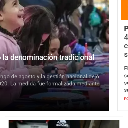
P
4
c
s
ó la denominación tradicional
E
s
ingo de agosto y la gestión nacional dejó
s
020. La medida fue formalizada mediante
s
P