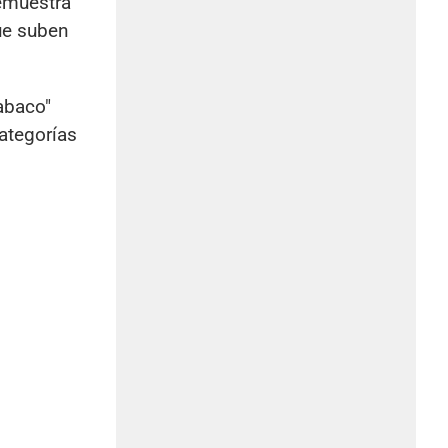
demuestra
que suben
abaco"
categorías