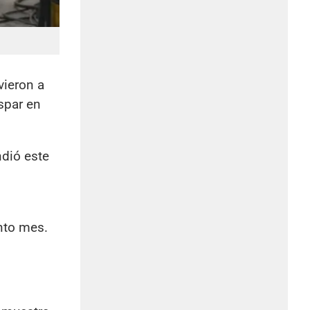
vieron a
spar en
ndió este
into mes.