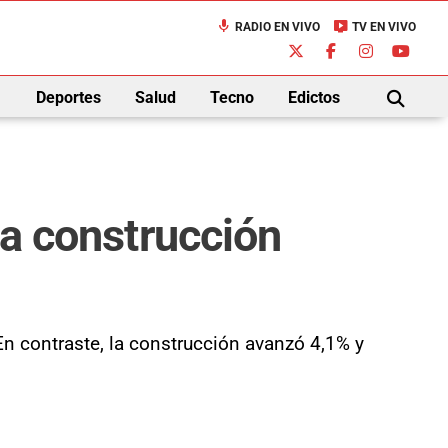
mic
live_tv
RADIO EN VIVO
TV EN VIVO
down
Deportes
Salud
Tecno
Edictos
BUSCAR
la construcción
En contraste, la construcción avanzó 4,1% y