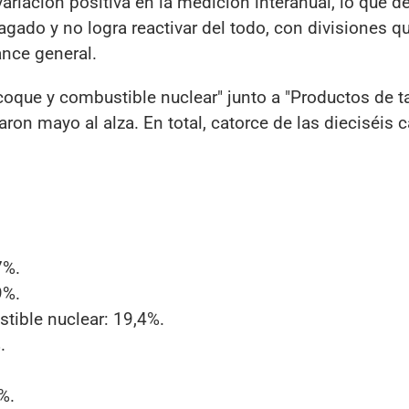
riación positiva en la medición interanual, lo que 
zagado y no logra reactivar del todo, con divisiones 
ance general.
 coque y combustible nuclear" junto a "Productos de t
ron mayo al alza. En total, catorce de las dieciséis 
7%.
9%.
tible nuclear: 19,4%.
.
.
%.