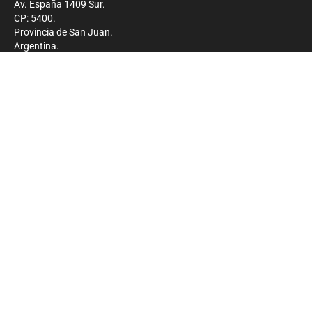
Av. España 1409 Sur.
CP: 5400.
Provincia de San Juan.
Argentina.
Contacto
Prensa
+54 264-4033682
Comercial
+54 264-4998755
-
Privacidad
Copyright 2026 - El Zonda - Todos los derechos
reservados.