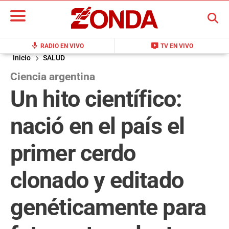
BUSCAR
mic
live_tv
RADIO EN VIVO
TV EN VIVO
Inicio
SALUD
Ciencia argentina
Un hito científico:
nació en el país el
primer cerdo
clonado y editado
genéticamente para