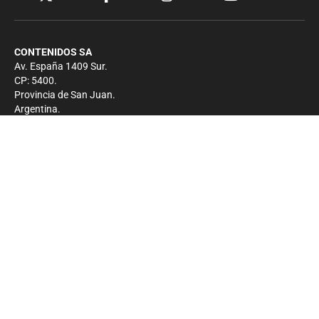
CONTENIDOS SA
Av. España 1409 Sur.
CP: 5400.
Provincia de San Juan.
Argentina.
Contacto
Prensa
+54 264-4033682
Comercial
+54 264-4998755
-
Privacidad
Copyright 2026 - El Zonda - Todos los derechos
reservados.