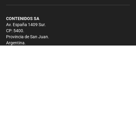
CONTENIDOS SA
Av. España 1409 Sur.
CP: 5400.
Provincia de San Juan.
Argentina.
Contacto
Prensa
+54 264-4033682
Comercial
+54 264-4998755
-
Privacidad
Copyright 2026 - El Zonda - Todos los derechos
reservados.