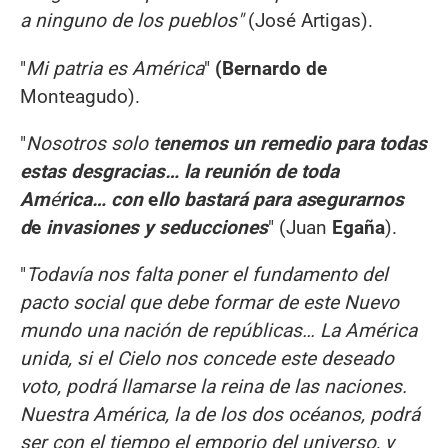
a ninguno de los pueblos"
(José Artigas).
"
Mi patria es América
"
(Bernardo de
Monteagudo).
"
Nosotros solo t
enemos un remedio para todas
estas desgracias… la reunión de toda
Am
é
rica… con
e
llo bastará para as
e
gurarnos
d
e
invasiones y seducciones
" (Juan
Egaña
).
"
Todavía nos falta poner el fundamento del
pacto social que debe formar de este Nuevo
mundo una nación de repúblicas… La América
unida, si el Cielo nos concede este deseado
voto, podrá llamarse la reina de las naciones.
Nuestra América, la de los dos océanos, podrá
ser con el tiempo el emporio del universo, y