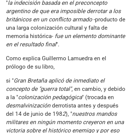
"
la indecisión basada en el preconcepto
argentino de que era imposible derrotar a los
británicos en un conflicto armado
-producto de
una larga colonización cultural y falta de
memoria histórica-
fue un elemento dominante
en el resultado final
".
Como explica Guillermo Lamuedra en el
prólogo de su libro,
si "
Gran Bretaña aplicó de
inm
e
diato
el
concepto de
"
guerra total
"
, en cambio, y debido
a la "
colonización pedagógica
" (trocada en
d
esmalvinización
derrotista antes y después
del 14 de junio de 198
2
), "
nu
e
stros mandos
militar
e
s
en ningún momento creyeron en una
victoria sobre el histórico enemigo y por eso