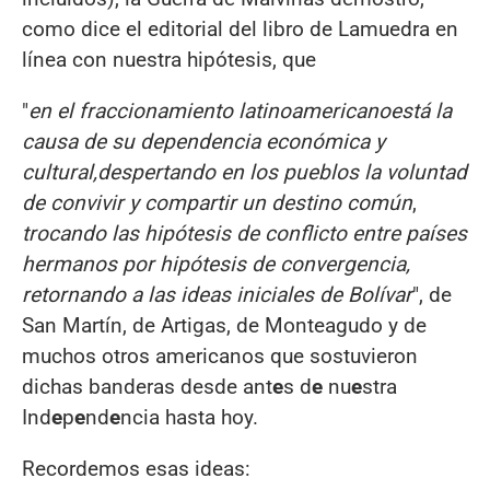
como dice el editorial del libro de Lamuedra en
línea con nuestra hipótesis, que
"
en el fraccionamiento latinoamericano
e
stá
la
causa de su dependencia económica y
cultural,
despertando en los pueblos la voluntad
de convivir y compartir un destino común
,
trocando las hipótesis de conflicto entre países
hermanos por hipótesis de convergencia,
retornando a las ideas iniciales de Bolívar
", de
San Martín, de Artigas, de Monteagudo y de
muchos otros americanos que sostuvieron
dichas banderas desde ant
e
s d
e
nu
e
stra
Ind
e
p
e
nd
e
ncia hasta hoy.
Recordemos esas ideas: