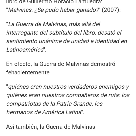
libro de Guillermo Horacio Lamuedra:
"
Malvinas. ¿S
e
pudo hab
e
r ganado?
" (2007):
"
La Gu
e
rra d
e
Malvinas, más allá d
e
l
int
e
rrogant
e de
l subtítulo d
el libro
,
desató el
sentimiento unánime de unidad e identidad en
Latinoamérica
".
En efecto, la Guerra de Malvinas demostró
fehacientemente
"
qui
é
nes eran nuestros verdaderos enemigos y
qui
é
nes eran nuestros compañeros de ruta: los
compatriotas de la Patria Grande, los
hermanos de Am
é
rica Latina
".
Así también, la Guerra de Malvinas