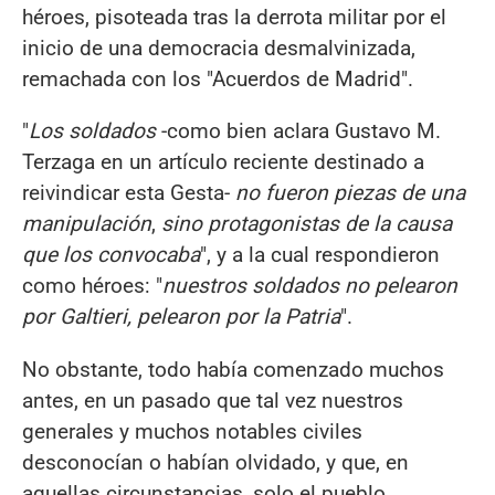
héroes, pisoteada tras la derrota militar por el
inicio de una democracia desmalvinizada,
remachada con los "Acuerdos de Madrid".
"
Los soldados
-como bien aclara Gustavo M.
Terzaga en un artículo reciente destinado a
reivindicar esta Gesta-
no fueron piezas de una
manipulación
,
sino protagonistas de la causa
que los convocaba
", y a la cual respondieron
como héroes: "
nu
e
stros soldados no p
e
l
e
aron
por Galti
e
ri, p
e
l
e
aron por la Patria
".
No obstante, todo había comenzado muchos
antes, en un pasado que tal vez nuestros
generales y muchos notables civiles
desconocían o habían olvidado, y que, en
aquellas circunstancias, solo el pueblo