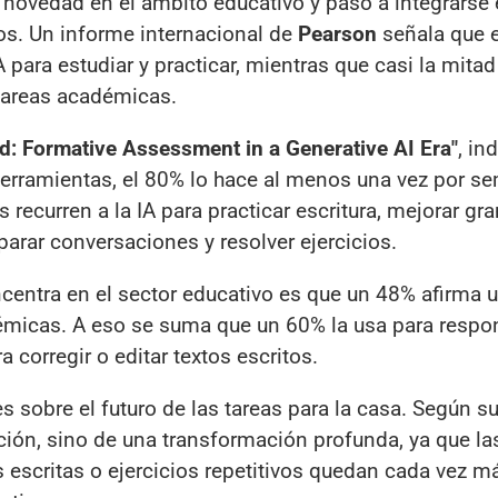
 novedad en el ámbito educativo y pasó a integrarse 
os. Un informe internacional de
Pearson
señala que 
A para estudiar y practicar, mientras que casi la mita
tareas académicas.
: Formative Assessment in a Generative AI Era"
, in
erramientas, el 80% lo hace al menos una vez por s
s recurren a la IA para practicar escritura, mejorar gr
eparar conversaciones y resolver ejercicios.
ntra en el sector educativo es que un 48% afirma uti
démicas. A eso se suma que un 60% la usa para respo
 corregir o editar textos escritos.
s sobre el futuro de las tareas para la casa. Según s
ción, sino de una transformación profunda, ya que la
 escritas o ejercicios repetitivos quedan cada vez m