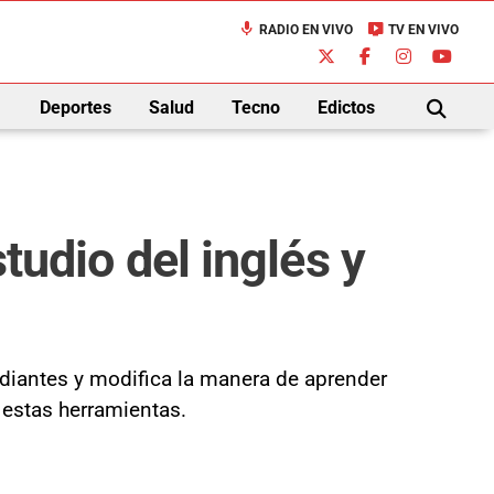
mic
live_tv
RADIO EN VIVO
TV EN VIVO
down
Deportes
Salud
Tecno
Edictos
BUSCAR
studio del inglés y
udiantes y modifica la manera de aprender
 estas herramientas.