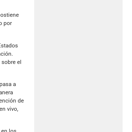
sostiene
no por
Estados
ación.
 sobre el
 pasa a
manera
vención de
en vivo,
 en los