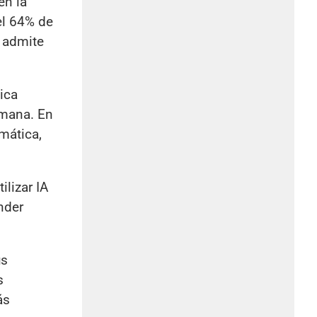
en la
el 64% de
d admite
dica
emana. En
amática,
lizar IA
nder
us
s
ás