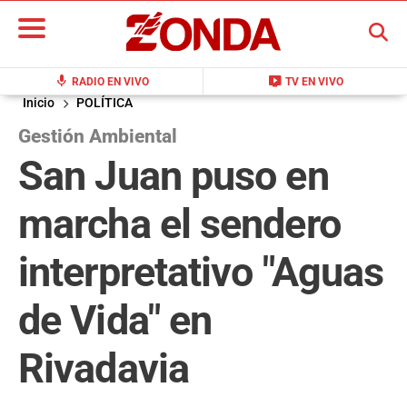
BUSCAR
mic
live_tv
RADIO EN VIVO
TV EN VIVO
Inicio
POLÍTICA
Gestión Ambiental
San Juan puso en
marcha el sendero
interpretativo "Aguas
de Vida" en
Rivadavia