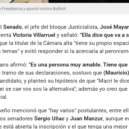
 Presidencia y apuntó contra Bullrich
el
Senado
, el jefe del bloque Justicialista,
José Maya
identa
Victoria Villarruel
y señaló:
"Ella dice que va a 
ue la titular de la Cámara alta "tiene su propio espac
temas" y evitó responder si la acercaría al peronism
yans afirmó:
"Es una persona muy amable. Tiene que 
ro tramo de sus declaraciones, sostuvo que
(Mauricio
ndidato, y planteó su hipótesis de que "Macri le dic
ilei se cae vos sos la alternativa"; además yo creo que 
ial.
eño mencionó que "hay varios" postulantes, entre ell
los senadores
Sergio Uñac
y
Juan Manzur
, aunque ev
está abierta la inscripción y el que tenga una mejor