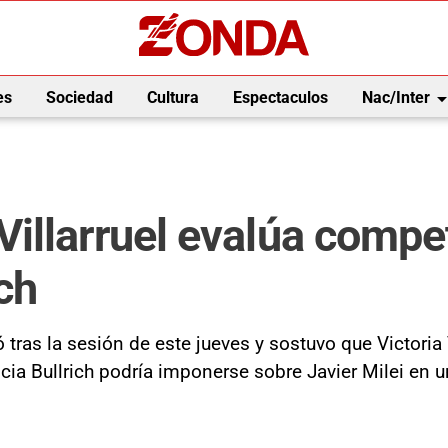
arrow_drop_
es
Sociedad
Cultura
Espectaculos
Nac/Inter
llarruel evalúa competi
ch
ó tras la sesión de este jueves y sostuvo que Victoria 
cia Bullrich podría imponerse sobre Javier Milei en u