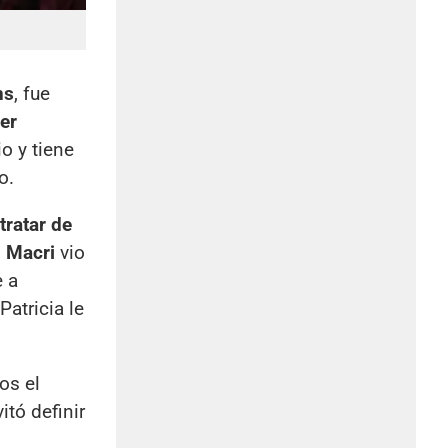
ns
, fue
ser
io y tiene
o.
tratar de
) Macri
vio
e a
Patricia le
os el
itó definir