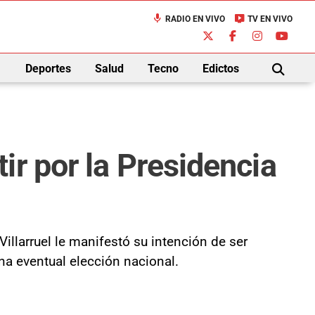
mic
live_tv
RADIO EN VIVO
TV EN VIVO
down
Deportes
Salud
Tecno
Edictos
BUSCAR
r por la Presidencia
Villarruel le manifestó su intención de ser
na eventual elección nacional.