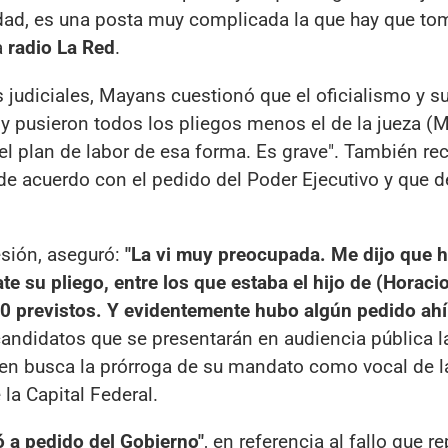
rdad, es una posta muy complicada la que hay que tom
a
radio La Red
.
s judiciales, Mayans cuestionó que el oficialismo y s
 y pusieron todos los pliegos menos el de la jueza (M
 el plan de labor de esa forma. Es grave". También re
de acuerdo con el pedido del Poder Ejecutivo y que d
esión, aseguró:
"La vi muy preocupada. Me dijo que 
e su pliego, entre los que estaba el hijo de (Horacio
 50 previstos. Y evidentemente hubo algún pedido ahí
s candidatos que se presentarán en audiencia pública
ien busca la prórroga de su mandato como vocal de 
la Capital Federal.
ó a pedido del Gobierno"
, en referencia al fallo que r