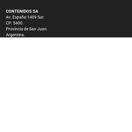
CONTENIDOS SA
Av. España 1409 Sur.
CP: 5400.
Provincia de San Juan.
Argentina.
Contacto
Prensa
+54 264-4033682
Comercial
+54 264-4998755
-
Privacidad
Copyright 2026 - El Zonda - Todos los derechos
reservados.