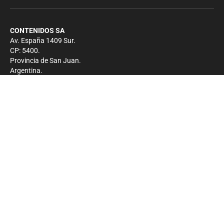
CONTENIDOS SA
Av. España 1409 Sur.
CP: 5400.
Provincia de San Juan.
Argentina.
Contacto
Prensa
+54 264-4033682
Comercial
+54 264-4998755
-
Privacidad
Copyright 2026 - El Zonda - Todos los derechos
reservados.