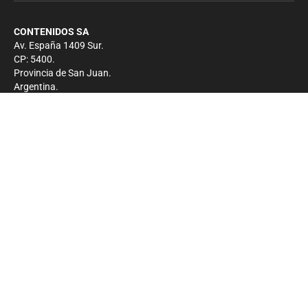
CONTENIDOS SA
Av. España 1409 Sur.
CP: 5400.
Provincia de San Juan.
Argentina.
Contacto
Prensa
+54 264-4033682
Comercial
+54 264-4998755
-
Privacidad
Copyright 2026 - El Zonda - Todos los derechos
reservados.