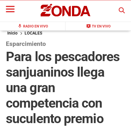
BUSCAR
mic
live_tv
RADIO EN VIVO
TV EN VIVO
Inicio
LOCALES
Esparcimiento
Para los pescadores
sanjuaninos llega
una gran
competencia con
suculento premio