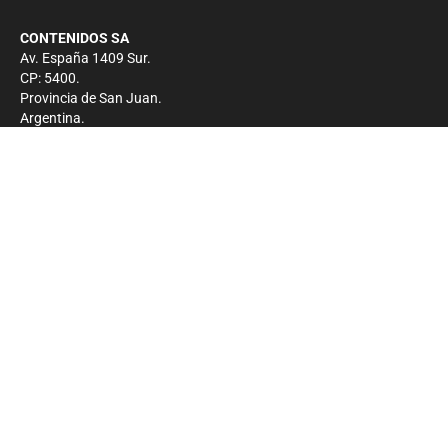
CONTENIDOS SA
Av. España 1409 Sur.
CP: 5400.
Provincia de San Juan.
Argentina.
Contacto
Prensa
+54 264-4033682
Comercial
+54 264-4998755
-
Privacidad
Copyright 2026 - El Zonda - Todos los derechos
reservados.