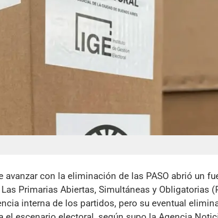
de avanzar con la eliminación de las PASO abrió un fu
 Las Primarias Abiertas, Simultáneas y Obligatorias 
cia interna de los partidos, pero su eventual elimin
a el escenario electoral, según supo la Agencia Notic