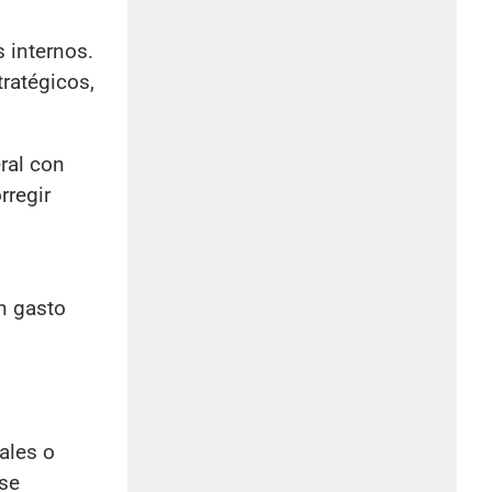
 internos.
tratégicos,
ral con
rregir
n gasto
ales o
ese