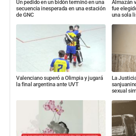
Un pedido en un bidón terminó en una
Almazán vu
secuencia inesperada en una estación
fue elegid
de GNC
una sola l
Valenciano superó a Olimpia y jugará
La Justici
la final argentina ante UVT
sanjuanin
sexual si