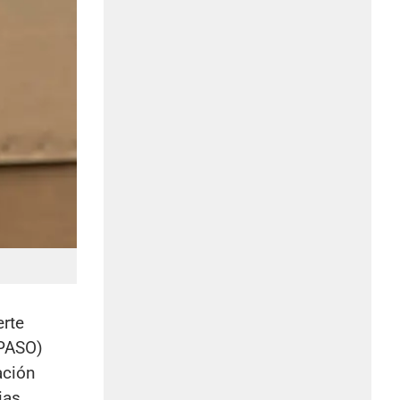
erte
(PASO)
ación
ias