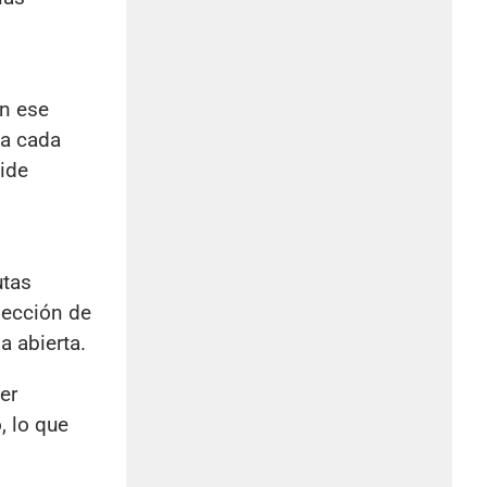
En ese
 a cada
ide
utas
lección de
a abierta.
er
, lo que