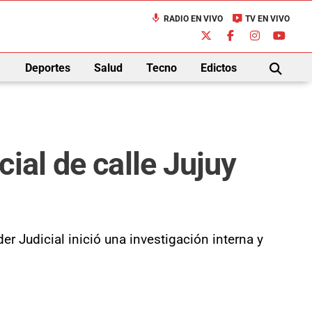
mic
live_tv
RADIO EN VIVO
TV EN VIVO
down
Deportes
Salud
Tecno
Edictos
BUSCAR
ial de calle Jujuy
er Judicial inició una investigación interna y