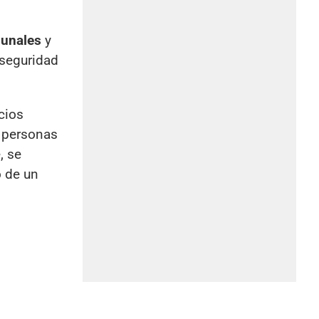
bunales
y
 seguridad
cios
y personas
, se
o de un