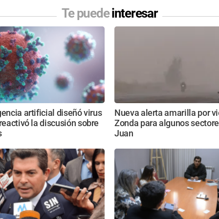
Te puede
interesar
encia artificial diseñó virus
Nueva alerta amarilla por v
 reactivó la discusión sobre
Zonda para algunos sectore
s
Juan