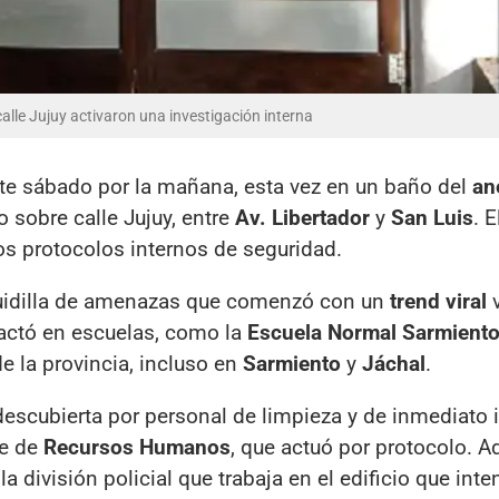
alle Jujuy activaron una investigación interna
te sábado por la mañana, esta vez en un baño del
an
o sobre calle Jujuy, entre
Av. Libertador
y
San Luis
. 
los protocolos internos de seguridad.
guidilla de amenazas que comenzó con un
trend viral
v
pactó en escuelas, como la
Escuela Normal Sarmient
e la provincia, incluso en
Sarmiento
y
Jáchal
.
 descubierta por personal de limpieza y de inmediato 
te de
Recursos Humanos
, que actuó por protocolo. 
la división policial que trabaja en el edificio que inte