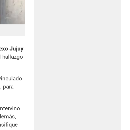
exo Jujuy
El hallazgo
inculado
o
, para
intervino
Además,
nsifique